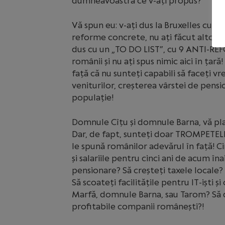
dumneavoastră ce v-ați propus?
Vă spun eu: v-ați dus la Bruxelles cu 
reforme concrete, nu ați făcut altceva 
dus cu un „TO DO LIST”, cu 9 ANTI-REFO
românii și nu ați spus nimic aici în țară
față că nu sunteți capabili să faceți v
veniturilor, creșterea vârstei de pensi
populație!
Domnule Cîțu și domnule Barna, vă plac
Dar, de fapt, sunteți doar TROMPETELE 
le spună românilor adevărul în față! Ci
și salariile pentru cinci ani de acum în
pensionare? Să creșteți taxele locale
Să scoateți facilitățile pentru IT-iști ș
Marfă, domnule Barna, sau Tarom? Să d
profitabile companii românești?!