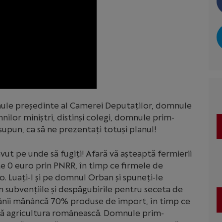
ule președinte al Camerei Deputaților, domnule
ilor miniștri, distinși colegi, domnule prim-
supun, ca să ne prezentați totuși planul!
vut pe unde să fugiți! Afară vă așteaptă fermierii
te 0 euro prin PNRR, în timp ce firmele de
. Luați-l și pe domnul Orban și spuneți-le
m subvențiile și despăgubirile pentru seceta de
omânii mănâncă 70% produse de import, în timp ce
gă agricultura românească. Domnule prim-