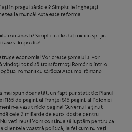
ați în pragul sărăciei? Simplu: le înghețați
ătrânețea la muncă! Asta este reforma
le românești? Simplu: nu le dați niciun sprijin
 taxe și impozite!
truge economia! Vor crește șomajul și vor
 vindeți tot și să transformați România într-o
bogăția, românii cu sărăcia! Atât mai rămâne
 mai spun doar atât, un fapt pur statistic: Planul
 1165 de pagini, al Franței 815 pagini, al Poloniei
meni n-a văzut nicio pagină! Guvernul a ținut
undă cele 2 miliarde de euro, dosite pentru
! Nu veți reuși! Vom continua să luptăm pentru ca
a clientela voastră politică, la fel cum nu veți