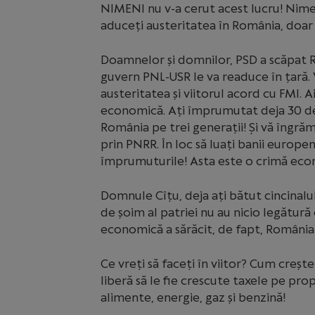
NIMENI nu v-a cerut acest lucru! Nime
aduceți austeritatea în România, doar
Doamnelor și domnilor, PSD a scăpat R
guvern PNL-USR le va readuce în țară. V
austeritatea și viitorul acord cu FMI. A
economică. Ați împrumutat deja 30 de m
România pe trei generații! Și vă îngră
prin PNRR. În loc să luați banii europe
împrumuturile! Asta este o crimă eco
Domnule Cîțu, deja ați bătut cincinalul
de șoim al patriei nu au nicio legătur
economică a sărăcit, de fapt, România
Ce vreți să faceți în viitor? Cum crește
liberă să le fie crescute taxele pe propr
alimente, energie, gaz și benzină!