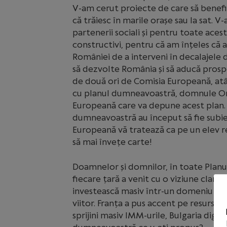
V-am cerut proiecte de care să benefic
că trăiesc în marile orașe sau la sat
partenerii sociali și pentru toate aces
constructivi, pentru că am înțeles că
României de a interveni în decalajele d
să dezvolte România și să aducă prosper
de două ori de Comisia Europeană, atâ
cu planul dumneavoastră, domnule Orba
Europeană care va depune acest plan. Nu
dumneavoastră au început să fie subie
Europeană vă tratează ca pe un elev re
să mai învețe carte!
Doamnelor și domnilor, în toate Plan
fiecare țară a venit cu o viziune clară
investească masiv într-un domeniu pe 
viitor. Franța a pus accent pe resursa 
sprijini masiv IMM-urile, Bulgaria dig