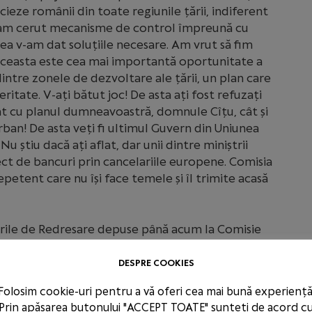
ieze românii din toate regiunile țării, indiferent
. V-am cerut mecanisme de control împreună cu
tea v-am dat soluțiile necesare. Am vrut să fim
 aceasta este cea mai importantă oportunitate a
intre zonele de dezvoltare ale țării, un plan care
itate. V-ați bătut joc! De asta ați fost refuzați
t cu planul dumneavoastră, domnule Cîțu, cât și
n! De asta veți fi ultimul Guvern din Uniunea
 știu dacă ați aflat, dar unii dintre miniștrii
ct de bancuri prin cancelariile europene. Comisia
petent care nu își face temele și îl trimite acasă
urile de Redresare depuse până acum la Comisie
. Majoritatea țărilor europene au decis să
care l-au considerat un motor de creștere în
DESPRE COOKIES
umană, Germania pe industrie, Spania și Italia vor
Folosim cookie-uri pentru a vă oferi cea mai bună experiență
italizează. Domnule Cîțu, domnule Barna,
Prin apăsarea butonului "ACCEPT TOATE" sunteți de acord c