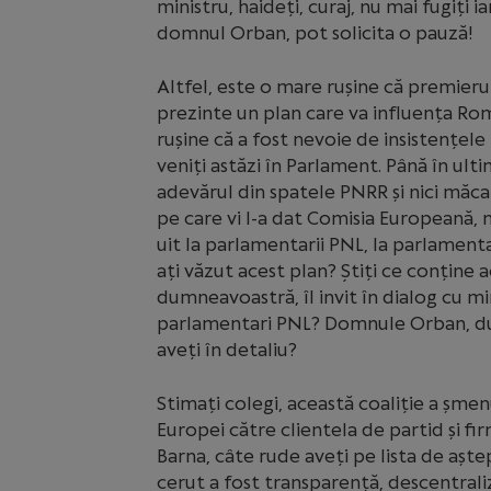
ministru, haideți, curaj, nu mai fugiți 
domnul Orban, pot solicita o pauză!
Altfel, este o mare rușine că premieru
prezinte un plan care va influența Rom
rușine că a fost nevoie de insistențele 
veniți astăzi în Parlament. Până în ulti
adevărul din spatele PNRR și nici măcar
pe care vi l-a dat Comisia Europeană, n
uit la parlamentarii PNL, la parlamen
ați văzut acest plan? Știți ce conține 
dumneavoastră, îl invit în dialog cu min
parlamentari PNL? Domnule Orban, dumn
aveți în detaliu?
Stimați colegi, această coaliție a șmen
Europei către clientela de partid și f
Barna, câte rude aveți pe lista de așt
cerut a fost transparență, descentrali