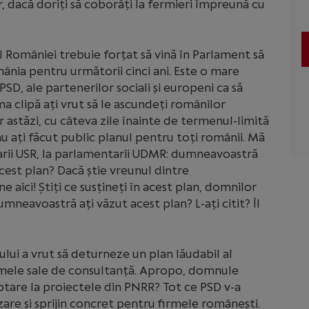
iar, dacă doriți să coborâți la fermieri împreună cu
l României trebuie forțat să vină în Parlament să
ânia pentru următorii cinci ani. Este o mare
PSD, ale partenerilor sociali și europeni ca să
ma clipă ați vrut să le ascundeți românilor
 astăzi, cu câteva zile înainte de termenul-limită
u ați făcut public planul pentru toți românii. Mă
tarii USR, la parlamentarii UDMR: dumneavoastră
acest plan? Dacă știe vreunul dintre
e aici! Știți ce susțineți în acest plan, domnilor
eavoastră ați văzut acest plan? L-ați citit? Îl
ului a vrut să deturneze un plan lăudabil al
irmele sale de consultanță. Apropo, domnule
eptare la proiectele din PNRR? Tot ce PSD v-a
zare și sprijin concret pentru firmele românești.