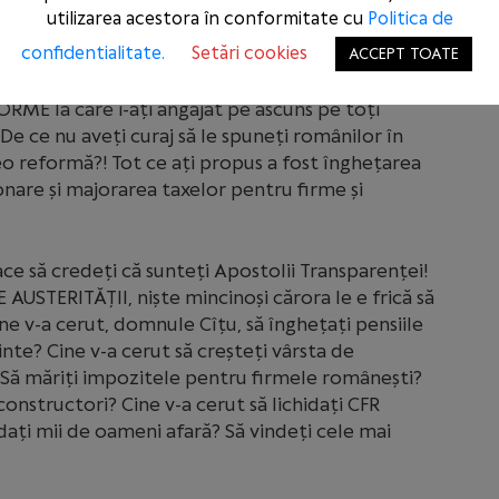
utilizarea acestora în conformitate cu
Politica de
confidentialitate.
Setări cookies
ACCEPT TOATE
o poveste frumoasă despre reforme. Însă, în loc de
decât să tăiați, să readuceți austeritatea! V-ați
RME la care i-ați angajat pe ascuns pe toți
! De ce nu aveți curaj să le spuneți românilor în
reo reformă?! Tot ce ați propus a fost înghețarea
onare și majorarea taxelor pentru firme și
e să credeți că sunteți Apostolii Transparenței!
AUSTERITĂȚII, niște mincinoși cărora le e frică să
ne v-a cerut, domnule Cîțu, să înghețați pensiile
ainte? Cine v-a cerut să creșteți vârsta de
? Să măriți impozitele pentru firmele românești?
i constructori? Cine v-a cerut să lichidați CFR
ați mii de oameni afară? Să vindeți cele mai