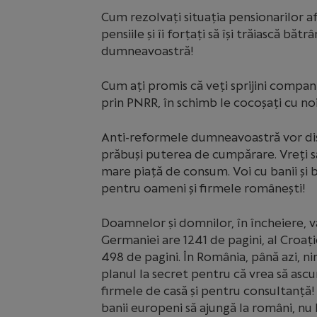
Cum rezolvați situația pensionarilor afl
pensiile și îi forțați să își trăiască b
dumneavoastră!
Cum ați promis că veți sprijini companii
prin PNRR, în schimb le cocoșați cu noi
Anti-reformele dumneavoastră vor dis
prăbuși puterea de cumpărare. Vreți să
mare piață de consum. Voi cu banii și 
pentru oameni și firmele românești!
Doamnelor și domnilor, în încheiere, vă
Germaniei are 1241 de pagini, al Croației
498 de pagini. În România, până azi, ni
planul la secret pentru că vrea să asc
firmele de casă și pentru consultanță
banii europeni să ajungă la români, nu l