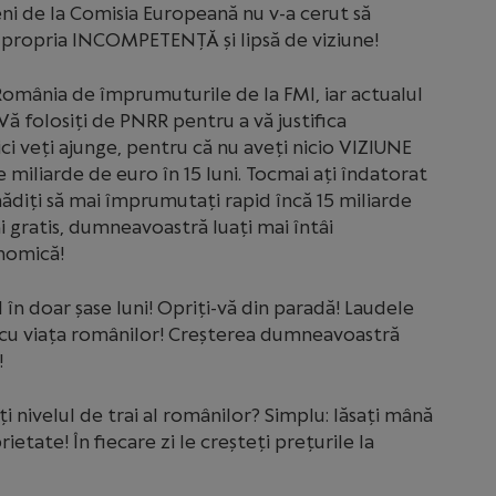
ni de la Comisia Europeană nu v-a cerut să
 propria INCOMPETENȚĂ și lipsă de viziune!
omânia de împrumuturile de la FMI, iar actualul
ă folosiți de PNRR pentru a vă justifica
ici veți ajunge, pentru că nu aveți nicio VIZIUNE
iliarde de euro în 15 luni. Tocmai ați îndatorat
mădiți să mai împrumutați rapid încă 15 miliarde
ni gratis, dumneavoastră luați mai întâi
nomică!
 în doar șase luni! Opriți-vă din paradă! Laudele
ă cu viața românilor! Creșterea dumneavoastră
!
ți nivelul de trai al românilor? Simplu: lăsați mână
ietate! În fiecare zi le creșteți prețurile la