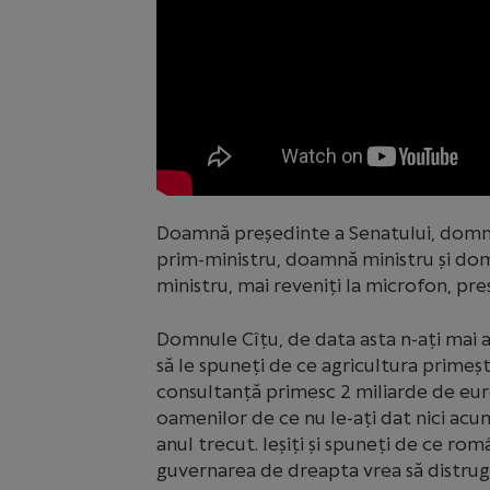
Doamnă președinte a Senatului, domn
prim-ministru, doamnă ministru și domn
ministru, mai reveniți la microfon, pre
Domnule Cîțu, de data asta n-ați mai a
să le spuneți de ce agricultura primeș
consultanță primesc 2 miliarde de euro
oamenilor de ce nu le-ați dat nici acu
anul trecut. Ieșiți și spuneți de ce r
guvernarea de dreapta vrea să distru