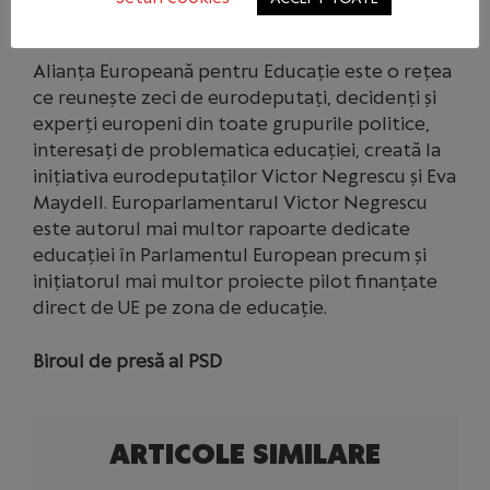
Margrethe Vestager.
Alianța Europeană pentru Educație este o rețea
ce reunește zeci de eurodeputați, decidenți și
experți europeni din toate grupurile politice,
interesați de problematica educației, creată la
inițiativa eurodeputaților Victor Negrescu și Eva
Maydell. Europarlamentarul Victor Negrescu
este autorul mai multor rapoarte dedicate
educației în Parlamentul European precum și
inițiatorul mai multor proiecte pilot finanțate
direct de UE pe zona de educație.
Biroul de presă al PSD
ARTICOLE SIMILARE