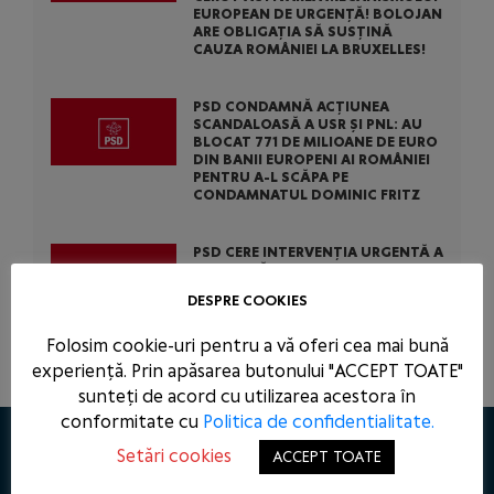
EUROPEAN DE URGENȚĂ! BOLOJAN
ARE OBLIGAȚIA SĂ SUSȚINĂ
CAUZA ROMÂNIEI LA BRUXELLES!
PSD CONDAMNĂ ACȚIUNEA
SCANDALOASĂ A USR ȘI PNL: AU
BLOCAT 771 DE MILIOANE DE EURO
DIN BANII EUROPENI AI ROMÂNIEI
PENTRU A-L SCĂPA PE
CONDAMNATUL DOMINIC FRITZ
PSD CERE INTERVENȚIA URGENTĂ A
AUTORITĂȚILOR STATULUI
ÎMPOTRIVA ABUZURILOR COMISE
DESPRE COOKIES
DE USR ÎN TENTATIVA DE A-L SALVA
PE CONDAMNATUL DOMINIC FRITZ
Folosim cookie-uri pentru a vă oferi cea mai bună
experiență. Prin apăsarea butonului "ACCEPT TOATE"
sunteți de acord cu utilizarea acestora în
conformitate cu
Politica de confidentialitate.
Setări cookies
ACCEPT TOATE
CONTACT