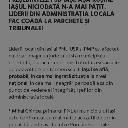
IAȘUL NICIODATĂ N-A MAI PĂȚIT.
LIDERII DIN ADMINISTRAȚIA LOCALĂ
FAC COADĂ LA PARCHETE ȘI
TRIBUNALE!
Liderii locali din Iași ai
PNL
,
USR
și
PMP
au afectat
nu doar imaginea județului și a municipiului
reședință, dar au compromis totodată și șansele
de dezvoltare pe termen scurt.
Iașul se află,
probabil, în cea mai ingrată situație la nivel
național
, în cea mai „neagră” perioadă a sa din
punct de vedere al integrității șefilor din
administrația locală.
*
Mihai Chirica
, primarul PNL al municipiului Iași
este confruntat cu mai multe acuzații de ordin
penal, făcând naveta între Primărie și sediile