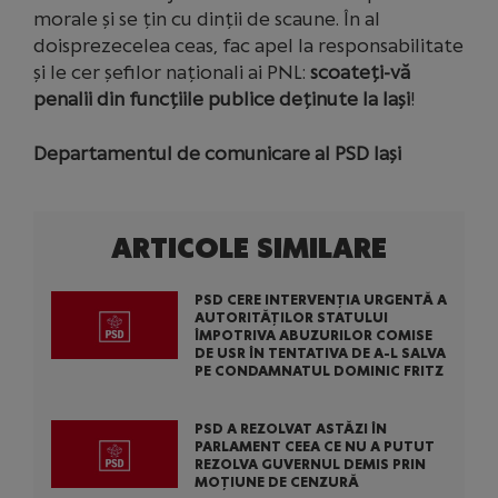
morale și se țin cu dinții de scaune. În al
doisprezecelea ceas, fac apel la responsabilitate
și le cer șefilor naționali ai PNL:
scoateți-vă
penalii din funcțiile publice deținute la Iași
!
Departamentul de comunicare al PSD Iași
ARTICOLE SIMILARE
PSD CERE INTERVENȚIA URGENTĂ A
AUTORITĂȚILOR STATULUI
ÎMPOTRIVA ABUZURILOR COMISE
DE USR ÎN TENTATIVA DE A-L SALVA
PE CONDAMNATUL DOMINIC FRITZ
PSD A REZOLVAT ASTĂZI ÎN
PARLAMENT CEEA CE NU A PUTUT
REZOLVA GUVERNUL DEMIS PRIN
MOȚIUNE DE CENZURĂ