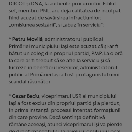
DIICOT și DNA, la audierile procurorilor. Edilul
șef, membru PNL, are deja calitatea de inculpat
fiind acuzat de săvârșirea infracțiunilor:
„omisiunea sesizării”, și „abuz în serviciu”;
*
Petru Movilă
, administratorul public al
Primăriei municipiului Iași este acuzat că și-ar fi
bătut un coleg din propriul partid, PMP. La o oră
la care ar fi trebuit să se afle la serviciu și să
lucreze în beneficiul ieșenilor, administratorul
public al Primăriei Iași a fost protagonistul unui
scandal răsunător;
*
Cezar Baciu
, viceprimarul USR al municipiului
Iași a fost exclus din propriul partid și a pierdut,
în prima instanță, procesul intentat formațiunii
din care provine. Dacă sentința definitivă
rămâne aceeași, atunci viceprimarul își va pierde
de drept mandatul și, la nivelul Consiliului Local