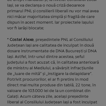
Iași, se va declanșa o nouă criză deoarece
primarul PNL și consilierii liberali nu vor mai avea
nici măcar majoritatea simplă și fragilă de care
dispun în acest moment. Iar proiectele Iașului
vor fi iarăși blocate;
*
Costel Alexe
, președintele PNL al Consiliului
Județean Iași are calitatea de inculpat în două
dosare instrumentate de DNA București și DNA
Iași. Astfel, într-unul dintre acestea, șeful
județului a fost acuzat că, în calitatea anterioară
de ministru al Mediului, a săvârșit infracțiunile
de „luare de mită” și „instigare la delapidare”.
Potrivit procurorilor, el ar fi pretins în mod
direct mai multe produse din tablă, 22 tone, în
valoare de 103.000 lei de la un combinat din
Galați. Acum câteva zile, același președinte
liberal al Consiliului Județean Iași a fost inculpat