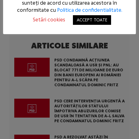
sunteți de acord cu utilizarea acestora în
seama contribuabililor români.
conformitate cu
Politica de confidentialitate.
Biroul de presă al PSD
Setări cookies
ACCEPT TOATE
ARTICOLE SIMILARE
PSD CONDAMNĂ ACȚIUNEA
SCANDALOASĂ A USR ȘI PNL: AU
BLOCAT 771 DE MILIOANE DE EURO
DIN BANII EUROPENI AI ROMÂNIEI
PENTRU A-L SCĂPA PE
CONDAMNATUL DOMINIC FRITZ
PSD CERE INTERVENȚIA URGENTĂ A
AUTORITĂȚILOR STATULUI
ÎMPOTRIVA ABUZURILOR COMISE
DE USR ÎN TENTATIVA DE A-L SALVA
PE CONDAMNATUL DOMINIC FRITZ
PSD A REZOLVAT ASTĂZI ÎN