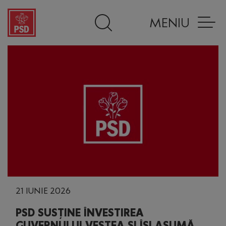
MENIU
21 IUNIE 2026
PSD SUSȚINE ÎNVESTIREA
GUVERNULUI VEȘTEA ȘI ÎȘI ASUMĂ