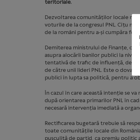
teritoriale.
Dezvoltarea comunităților locale nu 
voturile de la congresul PNL. Cîțu nu a
de la români pentru a-și cumpăra fotol
Demiterea ministrului de Finanțe, cu s
asupra alocării banilor publici la nivel
tentativă de trafic de influență, dema
de către unii lideri PNL. Este o dovadă c
publici în lupta sa politică, pentru a 
În cazul în care această intenție se va
după orientarea primarilor PNL în cadr
necesară intervenția imediată a organ
Rectificarea bugetară trebuie să resp
toate comunitățile locale din România. 
pușculiță de partid, ca premiu politic