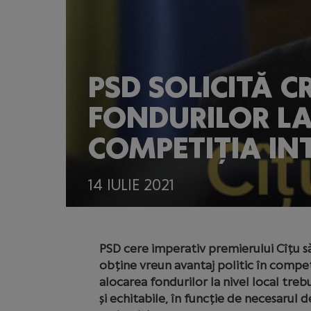
PSD SOLICITĂ C
FONDURILOR LA
COMPETIȚIA IN
14 IULIE 2021
PSD cere imperativ premierului Cîțu s
obține vreun avantaj politic în compet
alocarea fondurilor la nivel local trebu
și echitabile, în funcție de necesarul d