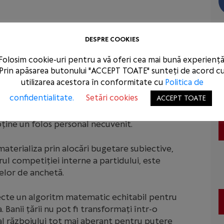
trebuie să devină monedă de schimb pentru
re dreptul să folosească banii publici colectați
DESPRE COOKIES
iul de șef al partidului.
Folosim cookie-uri pentru a vă oferi cea mai bună experiență
Prin apăsarea butonului "ACCEPT TOATE" sunteți de acord c
copul vădit al premierului de a prelua controlul
utilizarea acestora în conformitate cu
Politica de
 local, în urma rectificării bugetare, reprezintă o
confidentialitate.
Setări cookies
ACCEPT TOATE
scată de invitațiile publice adresate primarilor
lară a intenției lui Florin Cîțu de a folosi banii
obține un folos personal necuvenit.
 materializa prin alocări bugetare subiective,
ul competiției interne a partidului, este
elor de anchetă.
ecte un algoritm matematic echitabil pentru
Banii țării nu pot fi transformați într-o
 al războiului tot mai aberant pentru putere