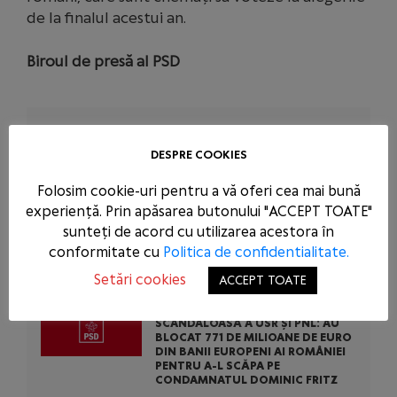
de la finalul acestui an.
Biroul de presă
al PSD
ARTICOLE SIMILARE
DESPRE COOKIES
CENTRALELE PE CĂRBUNE SUNT O
Folosim cookie-uri pentru a vă oferi cea mai bună
NECESITATE ÎN SITUAȚIA DE FORȚĂ
MAJORĂ A ȚĂRII NOASTRE: PSD A
experiență. Prin apăsarea butonului "ACCEPT TOATE"
CERUT ACTIVAREA MECANISMULUI
sunteți de acord cu utilizarea acestora în
EUROPEAN DE URGENȚĂ! BOLOJAN
ARE OBLIGAȚIA SĂ SUSȚINĂ
conformitate cu
Politica de confidentialitate.
CAUZA ROMÂNIEI LA BRUXELLES!
Setări cookies
ACCEPT TOATE
PSD CONDAMNĂ ACȚIUNEA
SCANDALOASĂ A USR ȘI PNL: AU
BLOCAT 771 DE MILIOANE DE EURO
DIN BANII EUROPENI AI ROMÂNIEI
PENTRU A-L SCĂPA PE
CONDAMNATUL DOMINIC FRITZ