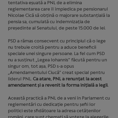
tentativa eșuată a PNL de a elimina
reglementarea care îl împiedica pe pensionarul
Nicolae Cică să obțină o majorare substanțială la
pensia sa, cumulată cu indemnizația de
președinte al Senatului, de peste 15.000 de lei.
PSD a rămas consecvent cu principiul că o lege
nu trebuie croită pentru a aduce beneficii
speciale unei singure persoane. La fel cum PSD
nu a susținut „Legea Iohannis” făcută pentru un
singur om, tot așa, PSD s-a opus
„Amendamentului Ciucă” creat special pentru
liderul PNL.
Ca atare, PNL a renunțat la acest
amendament și a revenit la forma inițială a legii.
Această practică a PNL de a veni în Parlament cu
reglementări cu dedicație pentru șefii lor
politici este sfidătoare la adresa cetățenilor
români, care sunt chemați să voteze la alegerile