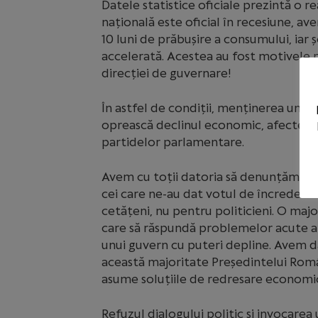
Datele statistice oficiale prezintă o
națională este oficial în recesiune, av
10 luni de prăbușire a consumului, iar 
accelerată. Acestea au fost motivele
direcției de guvernare!
În astfel de condiții, menținerea unui g
oprească declinul economic, afectează 
partidelor parlamentare.
Avem cu toții datoria să denunțăm orgo
cei care ne-au dat votul de încredere
cetățeni, nu pentru politicieni. O majo
care să răspundă problemelor acute al
unui guvern cu puteri depline. Avem 
această majoritate Președintelui Româ
asume soluțiile de redresare economi
Refuzul dialogului politic și invocare