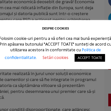
 realitate economică deosebit de gravă! Economia
em cea mai ridicată inflație din Europa, sunt deja
șomajul și datoria publică sunt într-o creștere
 pentru care PSD a acționat pentru schimbarea
DESPRE COOKIES
uvern demis, cu atribuții limitate și incapabil să
Folosim cookie-uri pentru a vă oferi cea mai bună experiență
grav nivelul de trai al alegătorilor tuturor
Prin apăsarea butonului "ACCEPT TOATE" sunteți de acord c
utilizarea acestora în conformitate cu
Politica de
confidentialitate.
Setări cookies
ACCEPT TOATE
liile politice și să ne gândim în primul rând la
. Avem datoria să construim o majoritate pentru
ritate realizată în jurul unor soluții economice
e oamenilor și care să fie integrate în programul
datoria ca săptămâna viitoare să prezentăm
niei, pentru desemnarea unui premier care să-și
că.
a unor condiții disproporționate, care adâncesc