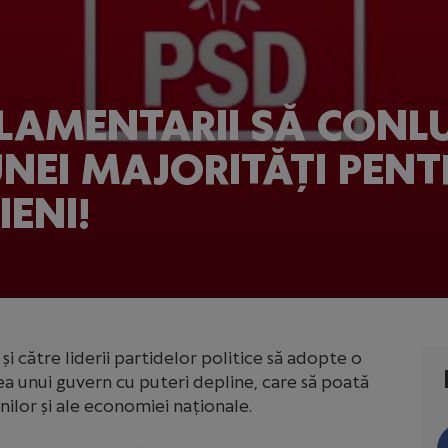
RLAMENTARII SĂ CONL
NEI MAJORITĂȚI PENT
IENI!
și către liderii partidelor politice să adopte o
a unui guvern cu puteri depline, care să poată
ilor și ale economiei naționale.