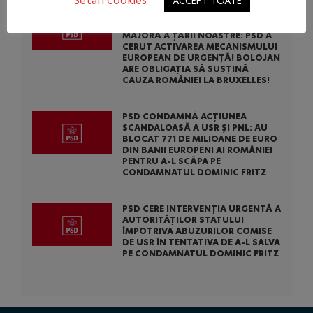
Setări cookies
ACCEPT TOATE
CENTRALELE PE CĂRBUNE SUNT O
NECESITATE ÎN SITUAȚIA DE FORȚĂ
MAJORĂ A ȚĂRII NOASTRE: PSD A
CERUT ACTIVAREA MECANISMULUI
EUROPEAN DE URGENȚĂ! BOLOJAN
ARE OBLIGAȚIA SĂ SUSȚINĂ
CAUZA ROMÂNIEI LA BRUXELLES!
PSD CONDAMNĂ ACȚIUNEA
SCANDALOASĂ A USR ȘI PNL: AU
BLOCAT 771 DE MILIOANE DE EURO
DIN BANII EUROPENI AI ROMÂNIEI
PENTRU A-L SCĂPA PE
CONDAMNATUL DOMINIC FRITZ
PSD CERE INTERVENȚIA URGENTĂ A
AUTORITĂȚILOR STATULUI
ÎMPOTRIVA ABUZURILOR COMISE
DE USR ÎN TENTATIVA DE A-L SALVA
PE CONDAMNATUL DOMINIC FRITZ