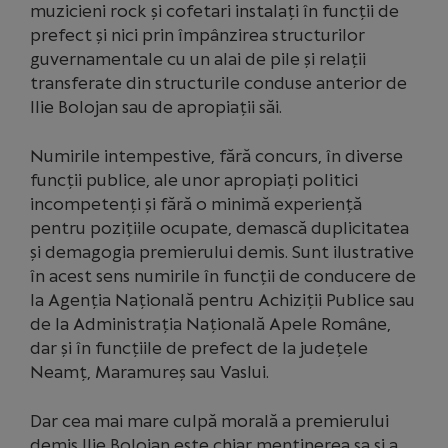
muzicieni rock și cofetari instalați în funcții de
prefect și nici prin împânzirea structurilor
guvernamentale cu un alai de pile și relații
transferate din structurile conduse anterior de
Ilie Bolojan sau de apropiații săi.
Numirile intempestive, fără concurs, în diverse
funcții publice, ale unor apropiați politici
incompetenți și fără o minimă experiență
pentru pozițiile ocupate, demască duplicitatea
și demagogia premierului demis. Sunt ilustrative
în acest sens numirile în funcții de conducere de
la Agenția Națională pentru Achiziții Publice sau
de la Administrația Națională Apele Române,
dar și în funcțiile de prefect de la județele
Neamț, Maramureș sau Vaslui.
Dar cea mai mare culpă morală a premierului
demis Ilie Bolojan este chiar menținerea sa și a