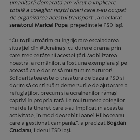
umanitară demarată am văzut o implicare
totală a colegilor noștri tineri care s-au ocupat
de organizarea acestui transport
”, a declarat
senatorul Maricel Popa
, președintele PSD Iași.
”Cu toții urmărim cu îngrijorare escaladarea
situației din #Ucraina și cu durere drama prin
care trec cetățenii acestei țări. Mobilizarea
noastră, a românilor, a fost una exemplară și pe
această cale dorim să mulțumim tuturor!
Solidaritatea este o trăsătura de bază a PSD și
dorim să continuăm demersurile de ajutorare a
refugiaților, precum și a ucrainenilor rămași
captivi în propria țară. Le mulțumesc colegilor
mei de la tineret care s-au implicat în această
activitate, în mod deosebit Ioanei Hliboceanu
care a gestionat campania.”, a precizat
Bogdan
Crucianu
, liderul TSD Iași.