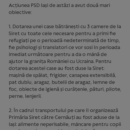
Acțiunea PSD Iași de astăzi a avut două mari
obiective:
1. Dotarea unei case bătrânești cu 3 camere de la
Siret cu toate cele necesare pentru a primi fie
refugiați pe o perioadă nedeterminată de timp,
fie psihologi și translatori ce vor sosi în perioada
imediat următoare pentru a da o mână de
ajutor la granița României cu Ucraina. Pentru
dotarea acestei case au fost duse la Siret:
mașină de spălat, frigider, canapea extensibilă,
pat dublu, aragaz, butelii de aragaz, lemne de
foc, obiecte de igienă și curățenie, pături, pilote,
perne, lenjerii.
2. În cadrul transportului pe care îl organizează
Primăria Siret către Cernăuți au fost aduse de la
Iași: alimente neperisabile, mâncare pentru copii