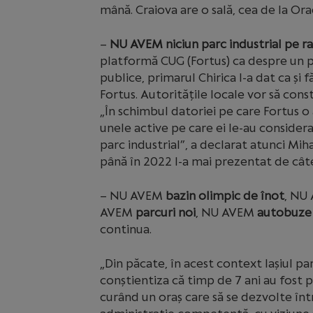
mână. Craiova are o sală, cea de la Or
–
NU AVEM niciun parc industrial pe ra
platformă CUG (Fortus) ca despre un po
publice, primarul Chirica l-a dat ca și f
Fortus. Autoritățile locale vor să constr
„În schimbul datoriei pe care Fortus o
unele active pe care ei le-au considerat
parc industrial”, a declarat atunci Miha
până în 2022 l-a mai prezentat de câtev
– NU AVEM
bazin olimpic de înot
, NU
AVEM
parcuri noi
, NU AVEM
autobuze 
continua.
„Din păcate, în acest context Iașiul p
conștientiza că timp de 7 ani au fost 
curând un oraș care să se dezvolte într