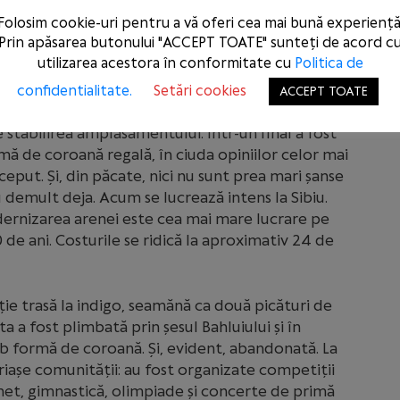
ity și a anunțat finanțare UE. Suntem în 2022 și nu
Folosim cookie-uri pentru a vă oferi cea mai bună experiență
uncționează de câțiva ani. Anul trecut, cu acest
Prin apăsarea butonului "ACCEPT TOATE" sunteți de acord c
utilizarea acestora în conformitate cu
Politica de
apoi ca primar, Mihai Chirica a vânturat mai
confidentialitate.
Setări cookies
ACCEPT TOATE
pus că-l modernizează pe cel existent, apoi că
 stabilirea amplasamentului. Într-un final a fost
mă de coroană regală, în ciuda opiniilor celor mai
nceput. Și, din păcate, nici nu sunt prea mari șanse
 au demult deja. Acum se lucrează intens la Sibiu.
dernizarea arenei este cea mai mare lucrare pe
 de ani. Costurile se ridică la aproximativ 24 de
ție trasă la indigo, seamănă ca două picături de
a a fost plimbată prin șesul Bahluiului și în
b formă de coroană. Și, evident, abandonată. La
uriașe comunității: au fost organizate competiții
het, gimnastică, olimpiade și concerte de primă