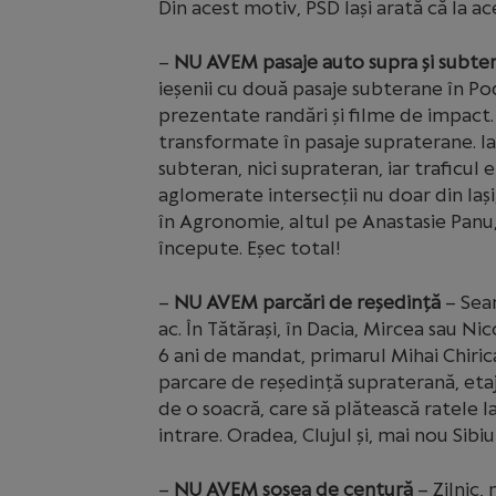
Din acest motiv, PSD Iași arată că la 
–
NU AVEM
pasaje auto supra și subte
ieșenii cu două pasaje subterane în Pod
prezentate randări și filme de impact.
transformate în pasaje supraterane. Ia
subteran, nici suprateran, iar traficul
aglomerate intersecții nu doar din Iași,
în Agronomie, altul pe Anastasie Panu
începute. Eșec total!
–
NU AVEM parcări de reședință
– Sear
ac. În Tătărași, în Dacia, Mircea sau N
6 ani de mandat, primarul Mihai Chirica
parcare de reședință supraterană, etaja
de o soacră, care să plătească ratele la 
intrare. Oradea, Clujul și, mai nou Sibi
–
NU AVEM șosea de centură
– Zilnic, 