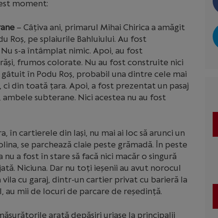
acest moment:
rane
– Câțiva ani, primarul Mihai Chirica a amăgit
u Roș, pe splaiurile Bahluiului. Au fost
 Nu s-a întâmplat nimic. Apoi, au fost
răși, frumos colorate. Nu au fost construite nici
 e gâtuit în Podu Roș, probabil una dintre cele mai
 ci din toată țara. Apoi, a fost prezentat un pasaj
, ambele subterane. Nici acestea nu au fost
a, în cartierele din Iași, nu mai ai loc să arunci un
icolina, se parchează claie peste grămadă. În peste
 nu a fost în stare să facă nici macăr o singură
tă. Niciuna. Dar nu toți ieșenii au avut norocul
vila cu garaj, dintr-un cartier privat cu barieră la
ul, au mii de locuri de parcare de reședință.
măsurătorile arată depășiri uriașe la principalii