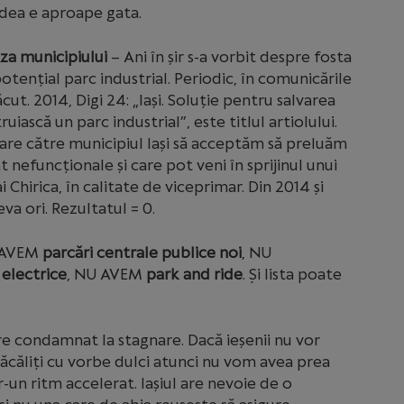
adea e aproape gata.
za municipiului
– Ani în șir s-a vorbit despre fosta
tențial parc industrial. Periodic, în comunicările
ăcut. 2014, Digi 24: „Iași. Soluție pentru salvarea
uiască un parc industrial”, este titlul artiolului.
 are către municipiul Iași să acceptăm să preluăm
 nefuncționale și care pot veni în sprijinul unui
i Chirica, în calitate de viceprimar. Din 2014 și
a ori. Rezultatul = 0.
 AVEM
parcări centrale publice noi
, NU
electrice
, NU AVEM
park and ride
. Și lista poate
are condamnat la stagnare. Dacă ieșenii nu vor
păcăliți cu vorbe dulci atunci nu vom avea prea
-un ritm accelerat. Iașiul are nevoie de o