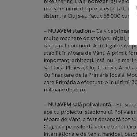
bike sharing. L-a și botezat Iași Velo C
mai știm nimic despre acesta. La Cluj f
sistem, la Cluj s-au făcut 58.000 curse.
–
NU AVEM stadion
– Ca viceprimar și 
multe machete de stadion. Inițial, a s
face unul nou-nouț. A fost gâlceavă pe
stabilit în Moara de Vânt. A primit for
importanți arhitecți. Însă, nu l-a mai î
să-l facă. Ploiești, Cluj, Craiova, Arad
Cu finanțare de la Primăria locală. Mo
care Primăria a efectuat-o în ultimii 30
milioane de euro.
–
NU AVEM sală polivalentă
– E o situa
apă cu proiectul stadionului. Polivalent
Moara de Vânt, a fost desenată tot su
Cluj, sala polivalentă aduce beneficii 
internaționale de tenis, handbal, basc