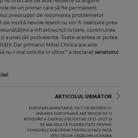
i nu una care de abia reușește să asigure
nevoie de un primar care să fie permanent
u unul preocupat de rezolvarea problemelor
 de multă nevoie ieșenii nu vor fi realizate prea
bunătățire a infrastrucruii rutiere, construirea
i a unei săli polivalente. Toate acestea ar putea
ății. Dar primarul Mihai Chirica are alte
 nu-l mai solicite în viitor.” a declarat
senatorul
Iași
ARTICOLUL URMĂTOR
EUROPARLAMENTARUL VICTOR NEGRESCU:
UNIUNEA EUROPEANĂ ARE NEVOIE DE O
REVIZUIRE A CADRULUI BUGETAR 2021-2027 ȘI
DE MAI MULTĂ FLEXIBILITATE PRIVIND
FONDURILE EUROPENE PENTRU A FACE FAȚĂ
EFECTELOR CRIZEI DIN UCRAINA