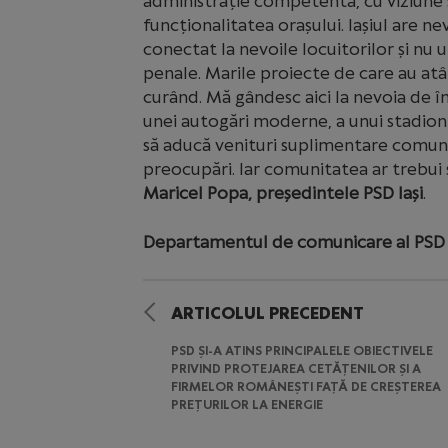
administrație competentă, cu viziune ș
funcționalitatea orașului. Iașiul are 
conectat la nevoile locuitorilor și n
penale. Marile proiecte de care au atât
curând. Mă gândesc aici la nevoia de îm
unei autogări moderne, a unui stadion ș
să aducă venituri suplimentare comunit
preocupări. Iar comunitatea ar trebui să
Maricel Popa, președintele PSD Iași
.
Departamentul de comunicare al PSD 
ARTICOLUL PRECEDENT
PSD ȘI-A ATINS PRINCIPALELE OBIECTIVELE
PRIVIND PROTEJAREA CETĂȚENILOR ȘI A
FIRMELOR ROMÂNEȘTI FAȚĂ DE CREȘTEREA
PREȚURILOR LA ENERGIE