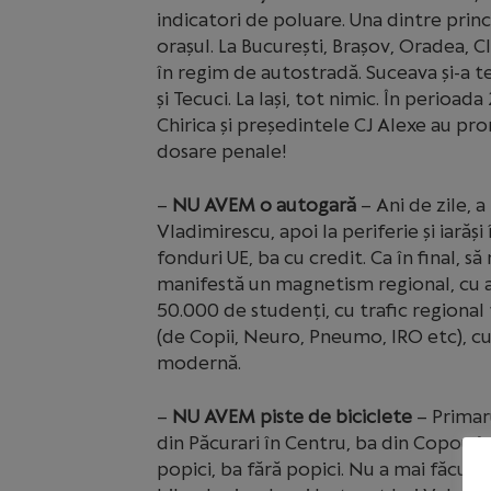
indicatori de poluare. Una dintre prin
orașul. La București, Brașov, Oradea, C
în regim de autostradă. Suceava și-a t
și Tecuci. La Iași, tot nimic. În perioa
Chirica și președintele CJ Alexe au prom
dosare penale!
–
NU AVEM o autogară
– Ani de zile, a
Vladimirescu, apoi la periferie și iarăș
fonduri UE, ba cu credit. Ca în final, să
manifestă un magnetism regional, cu a
50.000 de studenți, cu trafic regional
(de Copii, Neuro, Pneumo, IRO etc), c
modernă.
–
NU AVEM piste de biciclete
– Primaru
din Păcurari în Centru, ba din Copou în
popici, ba fără popici. Nu a mai făcut