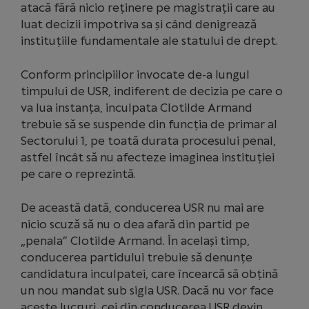
atacă fără nicio reținere pe magistrații care au
luat decizii împotriva sa și când denigrează
instituțiile fundamentale ale statului de drept.
Conform principiilor invocate de-a lungul
timpului de USR, indiferent de decizia pe care o
va lua instanța, inculpata Clotilde Armand
trebuie să se suspende din funcția de primar al
Sectorului 1, pe toată durata procesului penal,
astfel încât să nu afecteze imaginea instituției
pe care o reprezintă.
De această dată, conducerea USR nu mai are
nicio scuză să nu o dea afară din partid pe
„penala” Clotilde Armand. În același timp,
conducerea partidului trebuie să denunțe
candidatura inculpatei, care încearcă să obțină
un nou mandat sub sigla USR. Dacă nu vor face
aceste lucruri, cei din conducerea USR devin