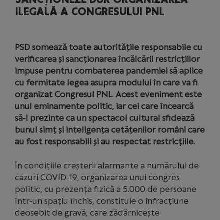
ILEGALĂ A CONGRESULUI PNL
PSD somează toate autoritățile responsabile cu
verificarea și sancționarea încălcării restricțiilor
impuse pentru combaterea pandemiei să aplice
cu fermitate legea asupra modului în care va fi
organizat Congresul PNL. Acest eveniment este
unul eminamente politic, iar cei care încearcă
să-l prezinte ca un spectacol cultural sfidează
bunul simț și inteligența cetățenilor români care
au fost responsabili și au respectat restricțiile.
În condițiile creșterii alarmante a numărului de
cazuri COVID-19, organizarea unui congres
politic, cu prezența fizică a 5.000 de persoane
într-un spațiu închis, constituie o infracțiune
deosebit de gravă, care zădărnicește