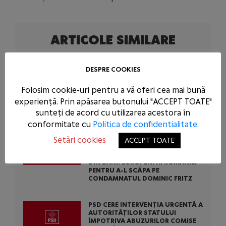
ARTICOLE SIMILARE
CENTRALELE PE CĂRBUNE SUNT O
DESPRE COOKIES
NECESITATE ÎN SITUAȚIA DE FORȚĂ
MAJORĂ A ȚĂRII NOASTRE: PSD A
CERUT ACTIVAREA MECANISMULUI
Folosim cookie-uri pentru a vă oferi cea mai bună
EUROPEAN DE URGENȚĂ! BOLOJAN
experiență. Prin apăsarea butonului "ACCEPT TOATE"
ARE OBLIGAȚIA SĂ SUSȚINĂ
CAUZA ROMÂNIEI LA BRUXELLES!
sunteți de acord cu utilizarea acestora în
conformitate cu
Politica de confidentialitate.
PSD CONDAMNĂ ACȚIUNEA
Setări cookies
ACCEPT TOATE
SCANDALOASĂ A USR ȘI PNL: AU
BLOCAT 771 DE MILIOANE DE EURO
DIN BANII EUROPENI AI ROMÂNIEI
PENTRU A-L SCĂPA PE
CONDAMNATUL DOMINIC FRITZ
PSD CERE INTERVENȚIA URGENTĂ A
AUTORITĂȚILOR STATULUI
ÎMPOTRIVA ABUZURILOR COMISE