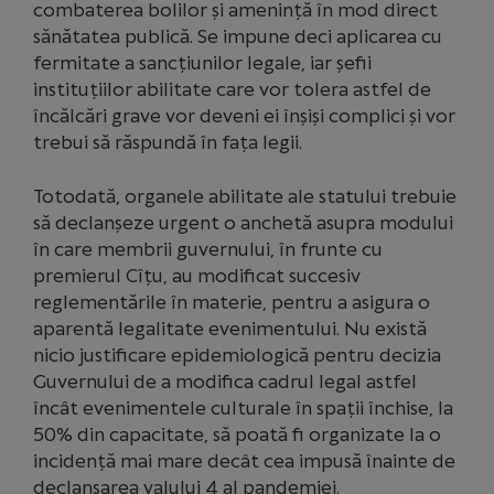
combaterea bolilor și amenință în mod direct
sănătatea publică. Se impune deci aplicarea cu
fermitate a sancțiunilor legale, iar șefii
instituțiilor abilitate care vor tolera astfel de
încălcări grave vor deveni ei înșiși complici și vor
trebui să răspundă în fața legii.
Totodată, organele abilitate ale statului trebuie
să declanșeze urgent o anchetă asupra modului
în care membrii guvernului, în frunte cu
premierul Cîțu, au modificat succesiv
reglementările în materie, pentru a asigura o
aparentă legalitate evenimentului. Nu există
nicio justificare epidemiologică pentru decizia
Guvernului de a modifica cadrul legal astfel
încât evenimentele culturale în spații închise, la
50% din capacitate, să poată fi organizate la o
incidență mai mare decât cea impusă înainte de
declanșarea valului 4 al pandemiei.