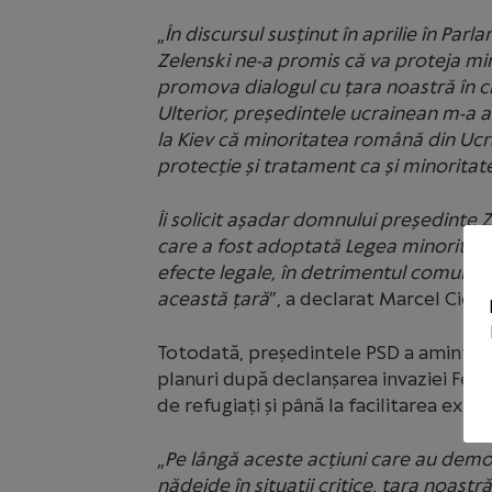
„
În discursul susținut în aprilie în P
Zelenski ne-a promis că va proteja mi
promova dialogul cu țara noastră în c
Ulterior, președintele ucrainean m-a as
la Kiev că minoritatea română din Ucr
protecție și tratament ca și minorita
Îi solicit așadar domnului președinte Z
care a fost adoptată Legea minorități
efecte legale, în detrimentul comunităț
această țară
”, a declarat Marcel Ciola
Totodată, președintele PSD a amintit c
planuri după declanșarea invaziei Fede
de refugiați și până la facilitarea expo
„
Pe lângă aceste acțiuni care au demo
nădejde în situații critice, țara noast