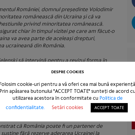
arlamentul României, domnul președinte Volodimir
noritatea românească din Ucraina și că va
hestiunile privind minoritatea românească.
igurat chiar în timpul vizitei pe care am făcut-o
aina va avea parte de aceleași drepturi,
tea ucraineană din România.
elenski să intervină pentru a revizui forma în
lor naționale, înainte ca aceasta să producă
DESPRE COOKIES
i românești și al altor minorități naționale din
cu.
Folosim cookie-uri pentru a vă oferi cea mai bună experiență
Prin apăsarea butonului "ACCEPT TOATE" sunteți de acord c
ă România a sprijinit Ucraina pe mai multe
utilizarea acestora în conformitate cu
Politica de
rației Ruse, începând de la gestionarea fluxurilor
confidentialitate.
Setări cookies
ACCEPT TOATE
rturilor de grâne.
nstrat că România poate fi un partener de
ră susține fără rezerve aderarea Ucrainei la