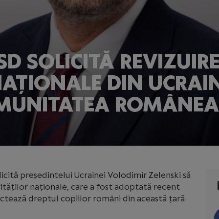
SD SOLICITĂ REVIZUIRE
NAȚIONALE DIN UCRAI
MUNITATEA ROMÂNEA
licită președintelui Ucrainei Volodimir Zelenski să
ităților naționale, care a fost adoptată recent
ctează dreptul copiilor români din această țară