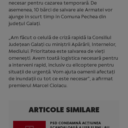
necesar pentru cazarea temporară. De
asemenea, 10 bărci de salvare ale Armatei vor
ajunge în scurt timp în Comuna Pechea din
județul Galați.
„Am făcut o celulă de criză rapidă la Consiliul
Județean Galați cu miniștrii Apărării, Internelor,
Mediului. Prioritatea este salvarea de vieți
omenești. Avem toată logistica necesară pentru
a interveni rapid, inclusiv cu elicoptere pentru
situații de urgență. Vom ajuta oamenii afectați
de inundații cu tot ce este necesar”, a afirmat
premierul Marcel Ciolacu.
ARTICOLE SIMILARE
PSD CONDAMNĂ ACȚIUNEA
SCANDALOASĂ A USR ȘI PNL: AU