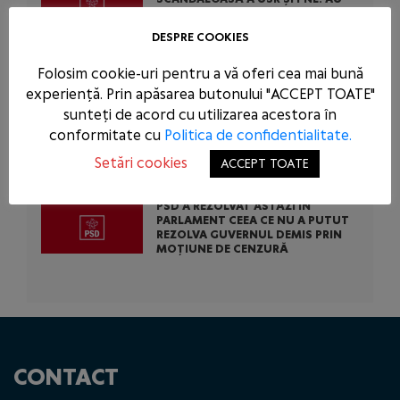
BLOCAT 771 DE MILIOANE DE EURO
DIN BANII EUROPENI AI ROMÂNIEI
DESPRE COOKIES
PENTRU A-L SCĂPA PE
CONDAMNATUL DOMINIC FRITZ
Folosim cookie-uri pentru a vă oferi cea mai bună
experiență. Prin apăsarea butonului "ACCEPT TOATE"
PSD CERE INTERVENȚIA URGENTĂ A
sunteți de acord cu utilizarea acestora în
AUTORITĂȚILOR STATULUI
ÎMPOTRIVA ABUZURILOR COMISE
conformitate cu
Politica de confidentialitate.
DE USR ÎN TENTATIVA DE A-L SALVA
PE CONDAMNATUL DOMINIC FRITZ
Setări cookies
ACCEPT TOATE
PSD A REZOLVAT ASTĂZI ÎN
PARLAMENT CEEA CE NU A PUTUT
REZOLVA GUVERNUL DEMIS PRIN
MOȚIUNE DE CENZURĂ
CONTACT