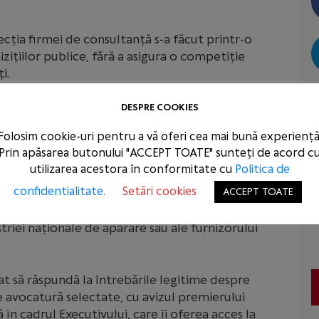
ecția firmei de consultanță s-a făcut printr-o
zițiilor publice, fără a asigura o competiție
i.
 o ofertă de servicii unui grup de firme de
DESPRE COOKIES
ct de interese, întrucât reprezenta la nivel
Folosim cookie-uri pentru a vă oferi cea mai bună experiență
al furnizor german de armament. Culpa este cu
Prin apăsarea butonului "ACCEPT TOATE" sunteți de acord c
 în comunicatul său că a fost refuzat de alte
utilizarea acestora în conformitate cu
Politica de
u alți furnizori de armament, tocmai pentru a nu
confidentialitate.
Setări cookies
ACCEPT TOATE
erese! Întrebarea care rămâne fără răspuns este
rezentat firma de avocatură atunci când a propus
triei naționale de apărare sau ale furnizorului
t să răspundă la întrebările legitime despre
e avocatură selectate, cu avizul premierului
în cadrul Executivului, care îi oferea acces la