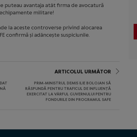
ce puteau avantaja atât firma de avocatură
 echipamente militare!
de la aceste controverse privind alocarea
E confirmă și adâncește suspiciunile.
ARTICOLUL URMĂTOR
EDAT
PRIM-MINISTRUL DEMIS ILIE BOLOJAN SĂ
ANĂ
RĂSPUNDĂ PENTRU TRAFICUL DE INFLUENȚĂ
EXERCITAT LA VÂRFUL GUVERNULUI PENTRU
FONDURILE DIN PROGRAMUL SAFE