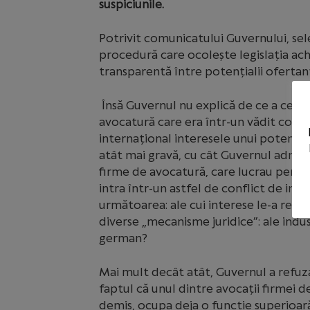
suspiciunile.
Potrivit comunicatului Guvernului, sel
procedură care ocolește legislația achi
transparentă între potențialii ofertanț
Însă Guvernul nu explică de ce a cerut
avocatură care era într-un vădit confli
internațional interesele unui potenți
atât mai gravă, cu cât Guvernul admite
firme de avocatură, care lucrau pentr
intra într-un astfel de conflict de int
următoarea: ale cui interese le-a rep
diverse „mecanisme juridice”: ale indus
german?
Mai mult decât atât, Guvernul a refuza
faptul că unul dintre avocații firmei d
demis, ocupa deja o funcție superioară 