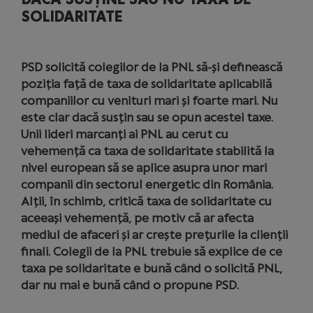
SOLIDARITATE
PSD solicită colegilor de la PNL să-și definească
poziția față de taxa de solidaritate aplicabilă
companiilor cu venituri mari și foarte mari. Nu
este clar dacă susțin sau se opun acestei taxe.
Unii lideri marcanți ai PNL au cerut cu
vehemență ca taxa de solidaritate stabilită la
nivel european să se aplice asupra unor mari
companii din sectorul energetic din România.
Alții, în schimb, critică taxa de solidaritate cu
aceeași vehemență, pe motiv că ar afecta
mediul de afaceri și ar crește prețurile la clienții
finali. Colegii de la PNL trebuie să explice de ce
taxa pe solidaritate e bună când o solicită PNL,
dar nu mai e bună când o propune PSD.