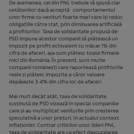
De asemenea, cei din PNL trebuie să spună clar
cetățenilor dacă acceptă comportamentul
unor firme cu venituri foarte mari care își reduc
obligațiile către stat, prin diminuarea artificială
a profiturilor. Taxa de solidaritate propusă de
PSD impune acestor companii să plătească un
impozit pe profit echivalent cu măcar 1% din
cifra de afaceri, așa cum plătesc toate firmele
mici din România. În prezent, sunt multe
companii românești care raportează profiturile
reale și plătesc impozite a căror valoare
depășește 3-4% din cifra lor de afaceri.
Mai mult decât atât, taxa de solidaritate
susținută de PSD vizează în special companiile
care și-au multiplicat veniturile prin creșterea
speculativă a unor prețuri, în actualul context
inflaționist. Contrar criticilor unor lideri PNL,
taxa de solidaritate are ca efect descurajarea