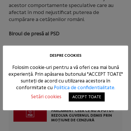
acestor comportamente speculative care au
afectat în mod nejustificat puterea de
cumpărare a cetățenilor români.
Biroul de presă al PSD
DESPRE COOKIES
ARTICOLE SIMILARE
Folosim cookie-uri pentru a vă oferi cea mai bună
PSD CERE INTERVENȚIA URGENTĂ A
experiență. Prin apăsarea butonului "ACCEPT TOATE"
AUTORITĂȚILOR STATULUI
sunteți de acord cu utilizarea acestora în
ÎMPOTRIVA ABUZURILOR COMISE
DE USR ÎN TENTATIVA DE A-L SALVA
conformitate cu
Politica de confidentialitate.
PE CONDAMNATUL DOMINIC FRITZ
Setări cookies
ACCEPT TOATE
PSD A REZOLVAT ASTĂZI ÎN
PARLAMENT CEEA CE NU A PUTUT
REZOLVA GUVERNUL DEMIS PRIN
MOȚIUNE DE CENZURĂ