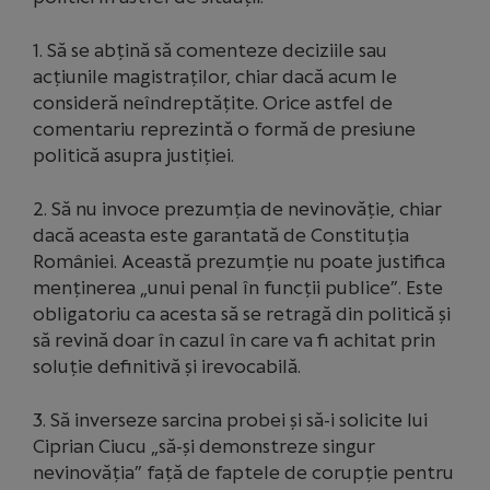
1.⁠ ⁠Să se abțină să comenteze deciziile sau
acțiunile magistraților, chiar dacă acum le
consideră neîndreptățite. Orice astfel de
comentariu reprezintă o formă de presiune
politică asupra justiției.
2.⁠ ⁠Să nu invoce prezumția de nevinovăție, chiar
dacă aceasta este garantată de Constituția
României. Această prezumție nu poate justifica
menținerea „unui penal în funcții publice”. Este
obligatoriu ca acesta să se retragă din politică și
să revină doar în cazul în care va fi achitat prin
soluție definitivă și irevocabilă.
3.⁠ ⁠Să inverseze sarcina probei și să-i solicite lui
Ciprian Ciucu „să-și demonstreze singur
nevinovăția” față de faptele de corupție pentru