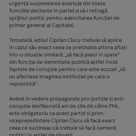
urgență suspendarea acestuia din toate
funcțiile deținute în partid și să-i retragă
sprijinul politic pentru exercitarea funcției de
primar general al Capitalei.
Totodată, edilul Ciprian Ciucu trebuie să aplice
în cazul său exact ceea ce pretindea altora aflați
într-o situație similară: „să facă pasul în spate”
din funcția de demnitate publică astfel încât
faptele de corupție pentru care este acuzat „să
nu afecteze imaginea instituției pe care o
reprezintă”.
Având în vedere propaganda pro-justiție și anti-
corupție desfășurată ani de zile de către PNL,
este obligatoriu ca acest partid și prim-
vicepreședintele Ciprian Ciucu să facă exact
ceea ce susțineau că trebuie să facă oamenii
politici în astfel de situații: