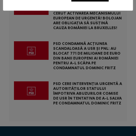
NECESITATE ÎN SITUAȚIA DE FORȚĂ
MAJORĂ A ȚĂRII NOASTRE: PSD A
CERUT ACTIVAREA MECANISMULUI
EUROPEAN DE URGENȚĂ! BOLOJAN
ARE OBLIGAȚIA SĂ SUSȚINĂ
CAUZA ROMÂNIEI LA BRUXELLES!
PSD CONDAMNĂ ACȚIUNEA
SCANDALOASĂ A USR ȘI PNL: AU
BLOCAT 771 DE MILIOANE DE EURO
DIN BANII EUROPENI AI ROMÂNIEI
PENTRU A-L SCĂPA PE
CONDAMNATUL DOMINIC FRITZ
PSD CERE INTERVENȚIA URGENTĂ A
AUTORITĂȚILOR STATULUI
ÎMPOTRIVA ABUZURILOR COMISE
DE USR ÎN TENTATIVA DE A-L SALVA
PE CONDAMNATUL DOMINIC FRITZ