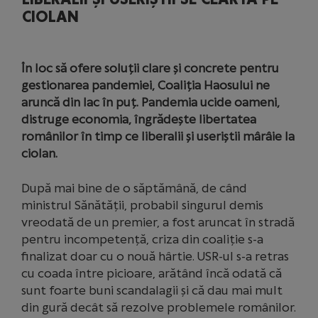
CIOLAN
În loc să ofere soluții clare și concrete pentru
gestionarea pandemiei, Coaliția Haosului ne
aruncă din lac în puț. Pandemia ucide oameni,
distruge economia, îngrădește libertatea
românilor în timp ce liberalii și useriștii mârâie la
ciolan.
După mai bine de o săptămână, de când
ministrul Sănătății, probabil singurul demis
vreodată de un premier, a fost aruncat în stradă
pentru incompetență, criza din coaliție s-a
finalizat doar cu o nouă hârtie. USR-ul s-a retras
cu coada între picioare, arătând încă odată că
sunt foarte buni scandalagii și că dau mai mult
din gură decât să rezolve problemele românilor.