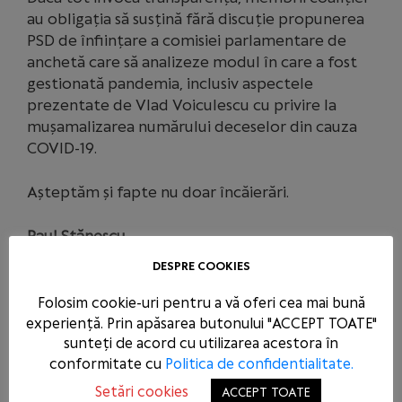
au obligația să susțină fără discuție propunerea
PSD de înființare a comisiei parlamentare de
anchetă care să analizeze modul în care a fost
gestionată pandemia, inclusiv aspectele
prezentate de Vlad Voiculescu cu privire la
mușamalizarea numărului deceselor din cauza
COVID-19.
Așteptăm și fapte nu doar încăierări.
Paul Stănescu,
DESPRE COOKIES
Secretar general PSD
Folosim cookie-uri pentru a vă oferi cea mai bună
experiență. Prin apăsarea butonului "ACCEPT TOATE"
sunteți de acord cu utilizarea acestora în
ARTICOLE SIMILARE
conformitate cu
Politica de confidentialitate.
Setări cookies
ACCEPT TOATE
CENTRALELE PE CĂRBUNE SUNT O