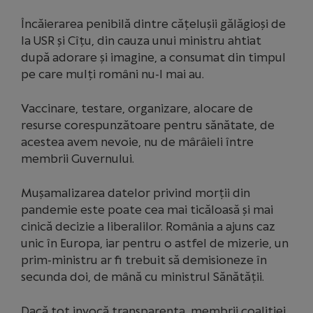
Încăierarea penibilă dintre cățelușii gălăgioși de
la USR și Cîțu, din cauza unui ministru ahtiat
după adorare și imagine, a consumat din timpul
pe care mulți români nu-l mai au.
Vaccinare, testare, organizare, alocare de
resurse corespunzătoare pentru sănătate, de
acestea avem nevoie, nu de mârâieli între
membrii Guvernului.
Mușamalizarea datelor privind morții din
pandemie este poate cea mai ticăloasă și mai
cinică decizie a liberalilor. România a ajuns caz
unic în Europa, iar pentru o astfel de mizerie, un
prim-ministru ar fi trebuit să demisioneze în
secunda doi, de mână cu ministrul Sănătății.
Dacă tot invocă transparența, membrii coaliției