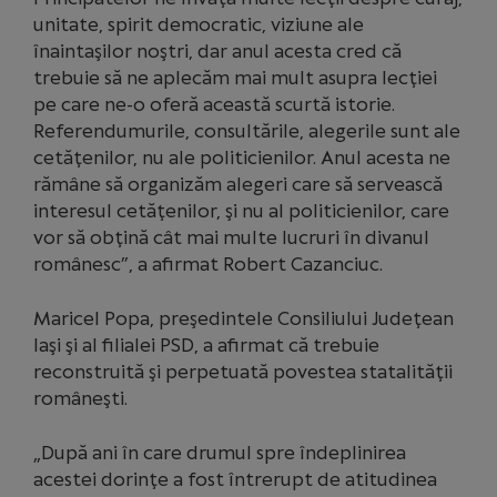
unitate, spirit democratic, viziune ale
înaintaşilor noştri, dar anul acesta cred că
trebuie să ne aplecăm mai mult asupra lecţiei
pe care ne-o oferă această scurtă istorie.
Referendumurile, consultările, alegerile sunt ale
cetăţenilor, nu ale politicienilor. Anul acesta ne
rămâne să organizăm alegeri care să servească
interesul cetăţenilor, şi nu al politicienilor, care
vor să obţină cât mai multe lucruri în divanul
românesc”, a afirmat Robert Cazanciuc.
Maricel Popa, preşedintele Consiliului Judeţean
Iaşi şi al filialei PSD, a afirmat că trebuie
reconstruită şi perpetuată povestea statalităţii
româneşti.
„După ani în care drumul spre îndeplinirea
acestei dorinţe a fost întrerupt de atitudinea