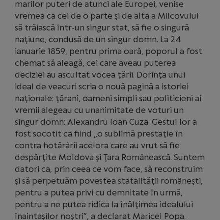
marilor puteri de atunci ale Europei, venise
vremea ca cei de o parte şi de alta a Milcovului
să trăiască într-un singur stat, să fie o singură
naţiune, condusă de un singur domn. La 24
ianuarie 1859, pentru prima oară, poporul a fost
chemat să aleagă, cei care aveau puterea
deciziei au ascultat vocea ţării. Dorinţa unui
ideal de veacuri scria o nouă pagină a istoriei
naţionale: ţărani, oameni simpli sau politicieni ai
vremii alegeau cu unanimitate de voturi un
singur domn: Alexandru Ioan Cuza. Gestul lor a
fost socotit ca fiind „o sublimă prestaţie în
contra hotărârii acelora care au vrut să fie
despărţite Moldova şi Ţara Românească. Suntem
datori ca, prin ceea ce vom face, să reconstruim
şi să perpetuăm povestea statalităţii româneşti,
pentru a putea privi cu demnitate în urmă,
pentru a ne putea ridica la înălţimea idealului
înaintaşilor noştri”, a declarat Maricel Popa.