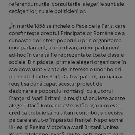
referendumurile, consultările, alegerile sunt ale
cetăţenilor, nu ale politicienilor.
„În martie 1856 se încheie o Pace de la Paris, care
consfinţeşte dreptul Principatelor Române de a
cunoaşte dorinţele poporului prin organizarea
unui parlament, a unui divan, a unui parlament
ad-hoc în care să fie reprezentate toate clasele
sociale. Din păcate, primele alegeri organizate în
Moldova sunt viciate de interesele unor boieri
închinate Înaltei Porţi. Câţiva patrioţi români au
reuşit să pună capăt acestui proiect de
dezbinare a poporului român şi, cu ajutorul
Franţei şi Marii Britanii, a reuşit să anuleze aceste
alegeri. Dacă România este astăzi aşa cum este,
cred că trebuie să nu uităm contribuţia decisivă
pe care a avut-o împăratul Franţei, Napoleon al
III-lea, şi Regina Victoria a Marii Britanii. Unirea
Principatelor ne învaţă multe lecţii despre curaj,