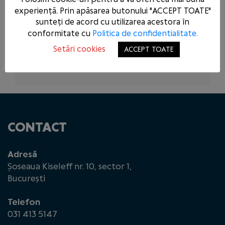
PE CONDAMNATUL DOMINIC FRITZ
experiență. Prin apăsarea butonului "ACCEPT TOATE"
sunteți de acord cu utilizarea acestora în
PSD A REZOLVAT ASTĂZI ÎN
conformitate cu
Politica de confidentialitate.
PARLAMENT CEEA CE NU A PUTUT
REZOLVA GUVERNUL DEMIS PRIN
Setări cookies
ACCEPT TOATE
MOȚIUNE DE CENZURĂ
CONTACT
Adresă
Șoseaua Kiseleff nr. 10, sector 1,
București
Telefon
031 413 5147