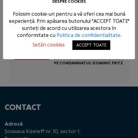
DESPRE COOKIES
PSD CONDAMNĂ ACȚIUNEA
SCANDALOASĂ A USR ȘI PNL: AU
BLOCAT 771 DE MILIOANE DE EURO
Folosim cookie-uri pentru a vă oferi cea mai bună
DIN BANII EUROPENI AI ROMÂNIEI
experiență. Prin apăsarea butonului "ACCEPT TOATE"
PENTRU A-L SCĂPA PE
CONDAMNATUL DOMINIC FRITZ
sunteți de acord cu utilizarea acestora în
conformitate cu
Politica de confidentialitate.
PSD CERE INTERVENȚIA URGENTĂ A
Setări cookies
ACCEPT TOATE
AUTORITĂȚILOR STATULUI
ÎMPOTRIVA ABUZURILOR COMISE
DE USR ÎN TENTATIVA DE A-L SALVA
PE CONDAMNATUL DOMINIC FRITZ
CONTACT
Adresă
Șoseaua Kiseleff nr. 10, sector 1,