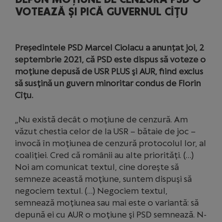
VOTEAZĂ ŞI PICĂ GUVERNUL CÎŢU
Președintele PSD Marcel Ciolacu a anunțat joi, 2
septembrie 2021, că PSD este dispus să voteze o
moţiune depusă de USR PLUS şi AUR, fiind exclus
să susţină un guvern minoritar condus de Florin
Cîţu.
„Nu există decât o moţiune de cenzură. Am
văzut chestia celor de la USR – bătaie de joc –
invocă în moţiunea de cenzură protocolul lor, al
coaliţiei. Cred că românii au alte priorităţi. (…)
Noi am comunicat textul, cine doreşte să
semneze această moţiune, suntem dispuşi să
negociem textul. (…) Negociem textul,
semnează moţiunea sau mai este o variantă: să
depună ei cu AUR o moţiune şi PSD semnează. N-