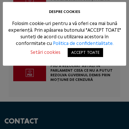
BLOCAT 771 DE MILIOANE DE EURO
DIN BANII EUROPENI AI ROMÂNIEI
DESPRE COOKIES
PENTRU A-L SCĂPA PE
CONDAMNATUL DOMINIC FRITZ
Folosim cookie-uri pentru a vă oferi cea mai bună
experiență. Prin apăsarea butonului "ACCEPT TOATE"
PSD CERE INTERVENȚIA URGENTĂ A
sunteți de acord cu utilizarea acestora în
AUTORITĂȚILOR STATULUI
ÎMPOTRIVA ABUZURILOR COMISE
conformitate cu
Politica de confidentialitate.
DE USR ÎN TENTATIVA DE A-L SALVA
PE CONDAMNATUL DOMINIC FRITZ
Setări cookies
ACCEPT TOATE
PSD A REZOLVAT ASTĂZI ÎN
PARLAMENT CEEA CE NU A PUTUT
REZOLVA GUVERNUL DEMIS PRIN
MOȚIUNE DE CENZURĂ
CONTACT