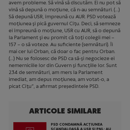
avem probleme. Să vină să discutăm. Ei nu pot să
vină să depună o moţiune, că n-au semnături. (…)
Să depună USR, împreună cu AUR. PSD votează
moţiunea şi pică guvernul Cîţu. Deci, să semneze
ei împreună o moţiune, USR cu AUR, să o depună
la Parlament şi eu promit că toţi colegii mei –
157 – o să voteze. Au suficiente (semnături). Îi
mai cer lui Orban, că doar o fac pentru Orban.
(…) Nu se folosesc de PSD ca să-şi negocieze ei
nemerniciile lor din Guvern şi funcţiile lor. Sunt
234 de semnături, am mers la Parlament
imediat, am depus moţiunea, am votat-o, a
picat Cîţu”, a afirmat președintele PSD.
ARTICOLE SIMILARE
PSD CONDAMNĂ ACȚIUNEA
SCANDALOASĂ A USR ȘI PNL: AU