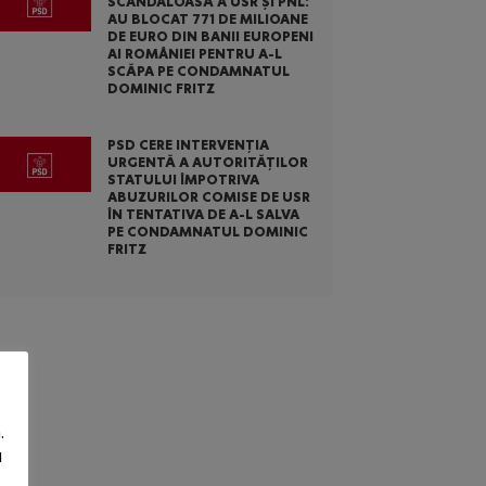
SCANDALOASĂ A USR ȘI PNL:
AU BLOCAT 771 DE MILIOANE
DE EURO DIN BANII EUROPENI
AI ROMÂNIEI PENTRU A-L
SCĂPA PE CONDAMNATUL
DOMINIC FRITZ
PSD CERE INTERVENȚIA
URGENTĂ A AUTORITĂȚILOR
STATULUI ÎMPOTRIVA
ABUZURILOR COMISE DE USR
ÎN TENTATIVA DE A-L SALVA
PE CONDAMNATUL DOMINIC
FRITZ
.
u