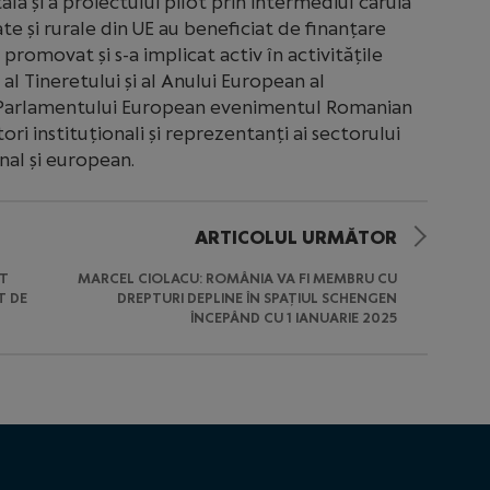
ă și a proiectului pilot prin intermediul căruia
ate și rurale din UE au beneficiat de finanțare
promovat și s-a implicat activ în activitățile
l Tineretului și al Anului European al
l Parlamentului European evenimentul Romanian
ri instituționali și reprezentanți ai sectorului
al și european.
ARTICOLUL URMĂTOR
UT
MARCEL CIOLACU: ROMÂNIA VA FI MEMBRU CU
T DE
DREPTURI DEPLINE ÎN SPAȚIUL SCHENGEN
ÎNCEPÂND CU 1 IANUARIE 2025