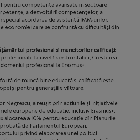
jinul pentru competențe avansate în sectoare
ompetențe, a dezvoltării competențelor, a
 în special acordarea de asistență IMM-urilor,
ale economiei care se confruntă cu dificultăți din
ățământul profesional și muncitorilor calificați
:
rofesionale la nivel transfrontalier; Creșterea
din domeniul profesional la Erasmus+.
forță de muncă bine educată și calificată este
pei și pentru generațiile viitoare.
 Negrescu, a reușit prin acțiunile și inițiativele
mele europene de educație, inclusiv Erasmus+.
s alocarea a 10% pentru educație din Planurile
 aprobată de Parlamentul European.
rtului privind elaborarea unei politici