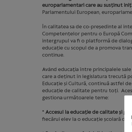
europarlamentari care au susținut iniț
Parlamentului European, europarlame
În calitatea sa de co-președinte al inte
Competențelor pentru o Europă Compe
intergrupul va fi o platformă de dialog
educație cu scopul de a promova transe
continue.
Având educaţia între principalele sale
care a deținut în legislatura trecută 
Educație și Cultură, continuă astfel de
educație de calitate pentru toți. Aces
gestiona următoarele teme:
*
Accesul la educație de calitate și ge
fiecărui elev la o educație școlară de î