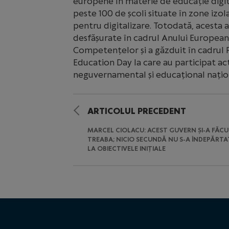
europene în materie de educație digital
peste 100 de școli situate în zone izol
pentru digitalizare. Totodată, acesta a 
desfășurate în cadrul Anului European a
Competențelor și a găzduit în cadru
Education Day la care au participat acto
neguvernamental și educațional națion
ARTICOLUL PRECEDENT
MARCEL CIOLACU: ACEST GUVERN ȘI-A FĂC
TREABA; NICIO SECUNDĂ NU S-A ÎNDEPĂRTA
LA OBIECTIVELE INIȚIALE