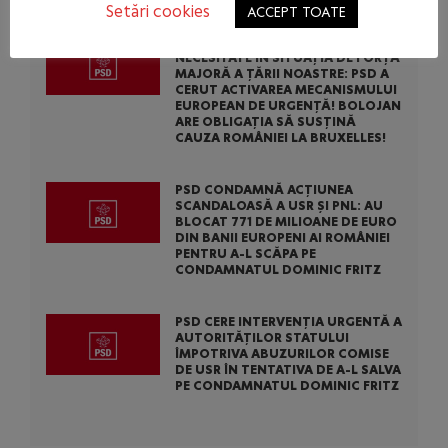
Setări cookies
ACCEPT TOATE
CENTRALELE PE CĂRBUNE SUNT O
NECESITATE ÎN SITUAȚIA DE FORȚĂ
MAJORĂ A ȚĂRII NOASTRE: PSD A
CERUT ACTIVAREA MECANISMULUI
EUROPEAN DE URGENȚĂ! BOLOJAN
ARE OBLIGAȚIA SĂ SUSȚINĂ
CAUZA ROMÂNIEI LA BRUXELLES!
PSD CONDAMNĂ ACȚIUNEA
SCANDALOASĂ A USR ȘI PNL: AU
BLOCAT 771 DE MILIOANE DE EURO
DIN BANII EUROPENI AI ROMÂNIEI
PENTRU A-L SCĂPA PE
CONDAMNATUL DOMINIC FRITZ
PSD CERE INTERVENȚIA URGENTĂ A
AUTORITĂȚILOR STATULUI
ÎMPOTRIVA ABUZURILOR COMISE
DE USR ÎN TENTATIVA DE A-L SALVA
PE CONDAMNATUL DOMINIC FRITZ