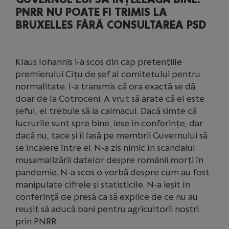
PNRR NU POATE FI TRIMIS LA
BRUXELLES FĂRĂ CONSULTAREA PSD
Klaus Iohannis i-a scos din cap pretențiile
premierului Cîțu de șef al comitetului pentru
normalitate. I-a transmis că ora exactă se dă
doar de la Cotroceni. A vrut să arate că el este
șeful, el trebuie să ia caimacul. Dacă simte că
lucrurile sunt spre bine, iese în conferințe, dar
dacă nu, tace și îi lasă pe membrii Guvernului să
se încaiere între ei. N-a zis nimic în scandalul
mușamalizării datelor despre românii morți în
pandemie. N-a scos o vorbă despre cum au fost
manipulate cifrele și statisticile. N-a ieșit în
conferință de presă ca să explice de ce nu au
reușit să aducă bani pentru agricultorii noștri
prin PNRR.