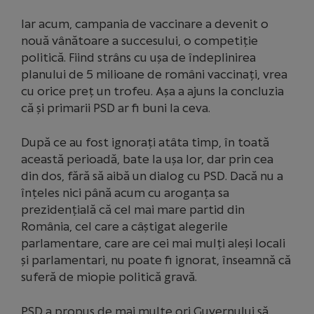
Iar acum, campania de vaccinare a devenit o
nouă vânătoare a succesului, o competiție
politică. Fiind strâns cu ușa de îndeplinirea
planului de 5 milioane de români vaccinați, vrea
cu orice preț un trofeu. Așa a ajuns la concluzia
că și primarii PSD ar fi buni la ceva.
După ce au fost ignorați atâta timp, în toată
această perioadă, bate la ușa lor, dar prin cea
din dos, fără să aibă un dialog cu PSD. Dacă nu a
înțeles nici până acum cu aroganța sa
prezidențială că cel mai mare partid din
România, cel care a câștigat alegerile
parlamentare, care are cei mai mulți aleși locali
și parlamentari, nu poate fi ignorat, înseamnă că
suferă de miopie politică gravă.
PSD a propus de mai multe ori Guvernului să