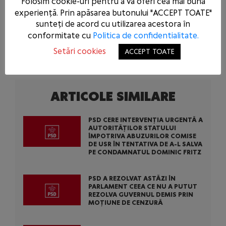
Folosim cookie-uri pentru a vă oferi cea mai bună
experiență. Prin apăsarea butonului "ACCEPT TOATE"
După zeci de ani de propagandă, bătălia pentru
sunteți de acord cu utilizarea acestora în
mintea și valorile moldovenilor încă se poartă.
conformitate cu
Politica de confidentialitate.
Haideți să o câștigăm definitiv!”
a concluzionat
Setări cookies
ACCEPT TOATE
eurodeputatul român, Victor Negrescu.
ARTICOLE SIMILARE
PSD CERE INTERVENȚIA URGENTĂ A
AUTORITĂȚILOR STATULUI
ÎMPOTRIVA ABUZURILOR COMISE
DE USR ÎN TENTATIVA DE A-L SALVA
PE CONDAMNATUL DOMINIC FRITZ
PSD A REZOLVAT ASTĂZI ÎN
PARLAMENT CEEA CE NU A PUTUT
REZOLVA GUVERNUL DEMIS PRIN
MOȚIUNE DE CENZURĂ