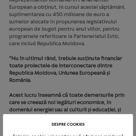
European a obținut, în cursul acestei săptămâni,
suplimentarea cu 450 milioane de euro a
sumelor alocate în propunerea legislativului
european de buget pentru anul viitor, pentru
programele referitoare la Parteneriatul Estic,
care includ Republica Moldova.
”Nu în ultimul rând, trebuie susținute financiar
toate proiectele de interconectare dintre
Republica Moldova, Uniunea Europeană și
România.
Acest lucru înseamnă că toate demersurile prin
care se creează noi legături economice, în
domeniul energiei sau al culturii și educației, și
prin care se limitează influența Federației Ruse,
reprezintă soluții reale pentru susținerea
DESPRE COOKIES
parcursului european al Republicii Moldova.