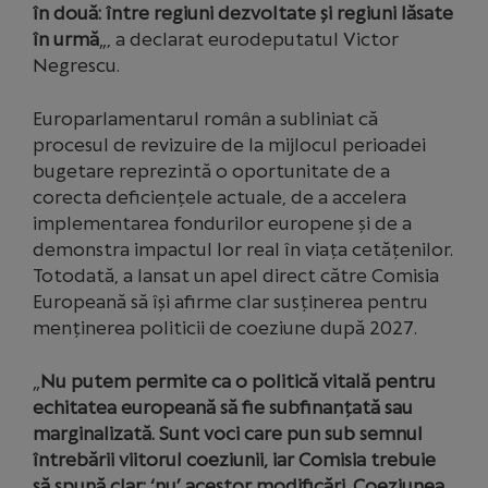
în două: între regiuni dezvoltate și regiuni lăsate
în urmă
„, a declarat eurodeputatul Victor
Negrescu.
Europarlamentarul român a subliniat că
procesul de revizuire de la mijlocul perioadei
bugetare reprezintă o oportunitate de a
corecta deficiențele actuale, de a accelera
implementarea fondurilor europene și de a
demonstra impactul lor real în viața cetățenilor.
Totodată, a lansat un apel direct către Comisia
Europeană să își afirme clar susținerea pentru
menținerea politicii de coeziune după 2027.
„
Nu putem permite ca o politică vitală pentru
echitatea europeană să fie subfinanțată sau
marginalizată. Sunt voci care pun sub semnul
întrebării viitorul coeziunii, iar Comisia trebuie
să spună clar: ‘nu’ acestor modificări. Coeziunea