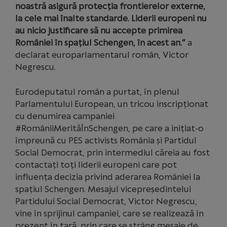
noastră asigură protecția frontierelor externe,
la cele mai înalte standarde. Liderii europeni nu
au nicio justificare să nu accepte primirea
României în spațiul Schengen, în acest an.”
a
declarat europarlamentarul român, Victor
Negrescu.
Eurodeputatul român a purtat, în plenul
Parlamentului European, un tricou inscripționat
cu denumirea campaniei
#RomâniiMerităÎnSchengen, pe care a inițiat-o
împreună cu PES activists România și Partidul
Social Democrat, prin intermediul căreia au fost
contactați toți liderii europeni care pot
influența decizia privind aderarea României la
spațiul Schengen. Mesajul vicepreședintelui
Partidului Social Democrat, Victor Negrescu,
vine în sprijinul campaniei, care se realizează în
prezent în țară, prin care se strâng mesaje de