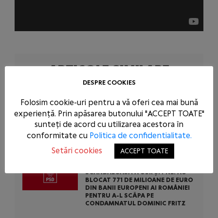
ARTICOLE SIMILARE
DESPRE COOKIES
CENTRALELE PE CĂRBUNE SUNT O
NECESITATE ÎN SITUAȚIA DE FORȚĂ
Folosim cookie-uri pentru a vă oferi cea mai bună
MAJORĂ A ȚĂRII NOASTRE: PSD A
experiență. Prin apăsarea butonului "ACCEPT TOATE"
CERUT ACTIVAREA MECANISMULUI
EUROPEAN DE URGENȚĂ! BOLOJAN
sunteți de acord cu utilizarea acestora în
ARE OBLIGAȚIA SĂ SUSȚINĂ
conformitate cu
Politica de confidentialitate.
CAUZA ROMÂNIEI LA BRUXELLES!
Setări cookies
ACCEPT TOATE
PSD CONDAMNĂ ACȚIUNEA
SCANDALOASĂ A USR ȘI PNL: AU
BLOCAT 771 DE MILIOANE DE EURO
DIN BANII EUROPENI AI ROMÂNIEI
PENTRU A-L SCĂPA PE
CONDAMNATUL DOMINIC FRITZ