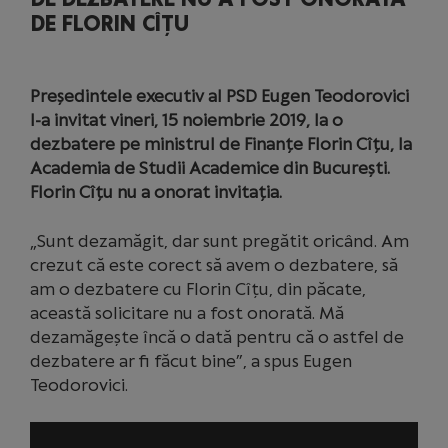
DE FLORIN CÎȚU
Președintele executiv al PSD Eugen Teodorovici
l-a invitat vineri, 15 noiembrie 2019, la o
dezbatere pe ministrul de Finanțe Florin Cîțu, la
Academia de Studii Academice din București.
Florin Cîțu nu a onorat invitația.
„Sunt dezamăgit, dar sunt pregătit oricând. Am
crezut că este corect să avem o dezbatere, să
am o dezbatere cu Florin Cîțu, din păcate,
această solicitare nu a fost onorată. Mă
dezamăgește încă o dată pentru că o astfel de
dezbatere ar fi făcut bine”, a spus Eugen
Teodorovici.