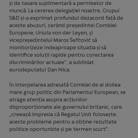
și de taxare suplimentară a permiselor de
muncă. La cererea delegației noastre, Grupul
S&D și-a exprimat profundul dezacord față de
aceste abuzuri, cerând președintei Comisiei
Europene, Ursula von der Leyen, şi
vicepreședintelui Maros Šefčovič să
monitorizeze îndeaproape situația și să
identifice soluții rapide pentru corectarea
discriminărilor actuale”, a subliniat
eurodeputatul Dan Nica.
În interpelarea adresată Comisiei de al doilea
mare grup politic din Parlamentul European, se
atrage atenția asupra acțiunilor
disproporționate ale guvernului britanic, care
„creează impresia că Regatul Unit folosește
aceste probleme pentru a obține rezultate
politice oportuniste și pe termen scurt”.