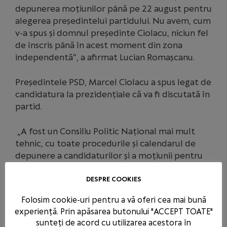
depunerea moțiunilor până pe 22 august pentru
alegerea președintelui partidului. Nu avem, cum
v-a spus și domnul președinte Ciolacu, niciun fel
de înscris până în acest moment din zona
independentă”, a afirmat Lucian Romașcanu.
Președintele PSD, Marcel Ciolacu a spus legat de
candidatura la prezidențiale că va fi discutată în
partid.
„A fost un Consiliu Politic Național mai mult
tehnic, cu toate procedurile și calendarul de
depunere a candidaturilor și a moțiunii pentru
partid și calendarul de depunere a candidaturii
pentru susținerea candidatului Partidului Social
DESPRE COOKIES
Democrat la funcția de președinte. Am stabilit
Folosim cookie-uri pentru a vă oferi cea mai bună
cu colegii mei că o eventuală decizie a mea de a
experiență. Prin apăsarea butonului "ACCEPT TOATE"
candida nu o vor afla nici pe Facebook, nici la
sunteți de acord cu utilizarea acestora în