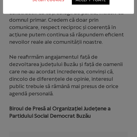
PSD Buzău rămâne deschis unui dialog sincer și
constructiv cu toți colegii de partid, inclusiv cu
domnul primar. Credem că doar prin
comunicare, respect reciproc și coerență în
acțiune putem continua să răspundem eficient
nevoilor reale ale comunității noastre.
Ne reafirmăm angajamentul față de
dezvoltarea județului Buzău și față de oamenii
care ne-au acordat încrederea, convinși că,
dincolo de diferențele de opinie, interesul
public trebuie să rămână mai presus de orice
agendă personală.
Biroul de Presă al Organizației Județene a
Partidului Social Democrat Buzău