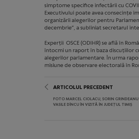
simptome specifice infectării cu COV
Executivului poate avea consecințe imp
organizării alegerilor pentru Parlamen
decembrie”, a subliniat secretarul inte
Experții OSCE (ODIHR) se află în Româ
întocmi un raport în baza discuțiilor c
alegerilor parlamentare. În urma rapo
misiune de observare electorală în Rom
ARTICOLUL PRECEDENT
FOTO MARCEL CIOLACU, SORIN GRINDEANU 
VASILE DÎNCU ÎN VIZITĂ ÎN JUDEȚUL TIMIȘ