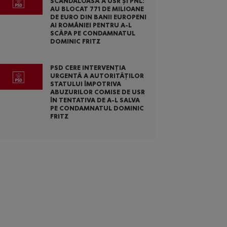
SCANDALOASĂ A USR ȘI PNL:
AU BLOCAT 771 DE MILIOANE
DE EURO DIN BANII EUROPENI
AI ROMÂNIEI PENTRU A-L
SCĂPA PE CONDAMNATUL
DOMINIC FRITZ
PSD CERE INTERVENȚIA
URGENTĂ A AUTORITĂȚILOR
STATULUI ÎMPOTRIVA
ABUZURILOR COMISE DE USR
ÎN TENTATIVA DE A-L SALVA
PE CONDAMNATUL DOMINIC
FRITZ