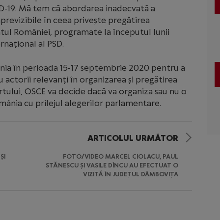
ID-19. Mă tem că abordarea inadecvată a
revizibile în ceea privește pregătirea
tul României, programate la începutul lunii
rnațional al PSD.
nia în perioada 15-17 septembrie 2020 pentru a
u actorii relevanți în organizarea și pregătirea
rtului, OSCE va decide dacă va organiza sau nu o
ânia cu prilejul alegerilor parlamentare.
ARTICOLUL URMĂTOR
ȘI
FOTO/VIDEO MARCEL CIOLACU, PAUL
STĂNESCU ȘI VASILE DÎNCU AU EFECTUAT O
VIZITĂ ÎN JUDEȚUL DÂMBOVIȚA