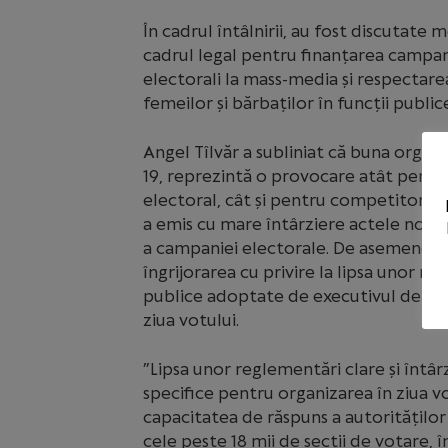
În cadrul întâlnirii, au fost discutate 
cadrul legal pentru finanțarea campan
electorali la mass-media și respectarea
femeilor și bărbaților în funcții public
Angel Tîlvăr a subliniat că buna organ
19, reprezintă o provocare atât pentru
electoral, cât și pentru competitorii e
a emis cu mare întârziere actele norma
a campaniei electorale. De asemenea, s
îngrijorarea cu privire la lipsa unor mă
publice adoptate de executivul de la B
ziua votului.
”Lipsa unor reglementări clare și întâ
specifice pentru organizarea în ziua vo
capacitatea de răspuns a autorităților 
cele peste 18 mii de secții de votare, 