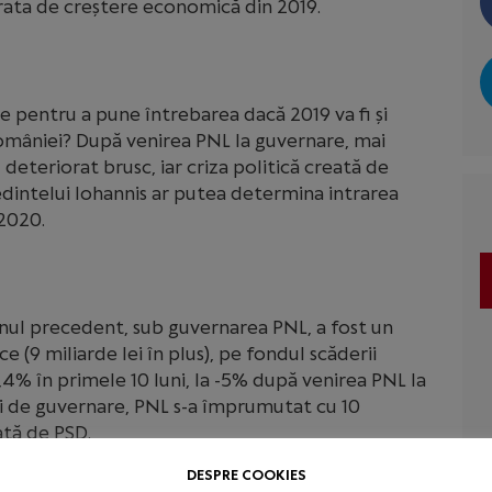
rata de creștere economică din 2019.
e pentru a pune întrebarea dacă 2019 va fi și
omâniei? După venirea PNL la guvernare, mai
deteriorat brusc, iar criza politică creată de
dintelui Iohannis ar putea determina intrarea
 2020.
anul precedent, sub guvernarea PNL, a fost un
 (9 miliarde lei în plus), pe fondul scăderii
2,4% în primele 10 luni, la -5% după venirea PNL la
ni de guvernare, PNL s-a împrumutat cu 10
ață de PSD.
DESPRE COOKIES