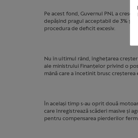
Pe acest fond, Guvernul PNL a crescut 
depășind pragul acceptabil de 3% și d
procedura de deficit excesiv.
Nu în ultimul rând, înghețarea creșterilo
ale ministrului Finanțelor privind o po
mână care a încetinit brusc creșterea
În același timp s-au oprit două motoar
care înregistrează scăderi masive și ag
pentru compensarea pierderilor fermier