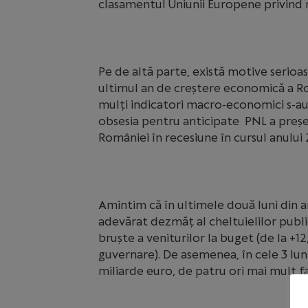
clasamentul Uniunii Europene privind 
Pe de altă parte, există motive serioas
ultimul an de creștere economică a R
mulți indicatori macro-economici s-au 
obsesia pentru anticipate PNL a preșe
României în recesiune în cursul anului
Amintim că în ultimele două luni din 
adevărat dezmăț al cheltuielilor publice
bruște a veniturilor la buget (de la +1
guvernare). De asemenea, în cele 3 lu
miliarde euro, de patru ori mai mult f