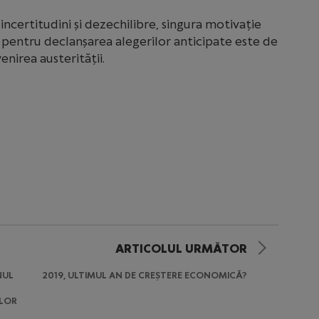
certitudini și dezechilibre, singura motivație
 pentru declanșarea alegerilor anticipate este de
enirea austerității.
ARTICOLUL URMĂTOR
NUL
2019, ULTIMUL AN DE CREȘTERE ECONOMICĂ?
ILOR