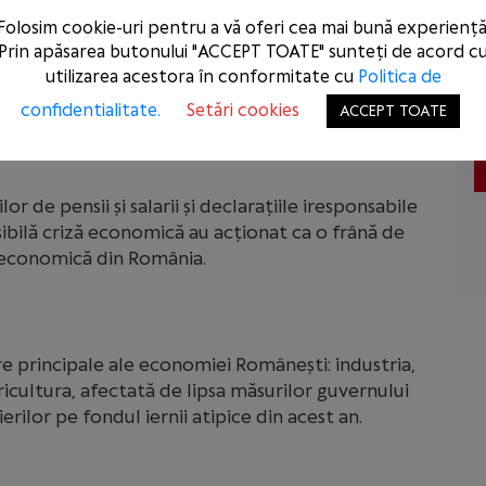
Folosim cookie-uri pentru a vă oferi cea mai bună experiență
deficitul bugetar din 2019 de la 2,8% la 4,6%,
Prin apăsarea butonului "ACCEPT TOATE" sunteți de acord c
eterminând astfel intrarea României în
utilizarea acestora în conformitate cu
Politica de
confidentialitate.
Setări cookies
ACCEPT TOATE
r de pensii și salarii și declarațiile iresponsabile
sibilă criză economică au acționat ca o frână de
 economică din România.
e principale ale economiei Românești: industria,
ricultura, afectată de lipsa măsurilor guvernului
ilor pe fondul iernii atipice din acest an.