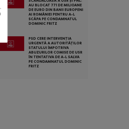
SCANDALOASĂ A USR ȘI PNL:
AU BLOCAT 771 DE MILIOANE
.
DE EURO DIN BANII EUROPENI
u
AI ROMÂNIEI PENTRU A-L
SCĂPA PE CONDAMNATUL
DOMINIC FRITZ
PSD CERE INTERVENȚIA
URGENTĂ A AUTORITĂȚILOR
STATULUI ÎMPOTRIVA
ABUZURILOR COMISE DE USR
ÎN TENTATIVA DE A-L SALVA
PE CONDAMNATUL DOMINIC
FRITZ